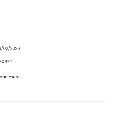
6/02/2026
MXBET
ead more