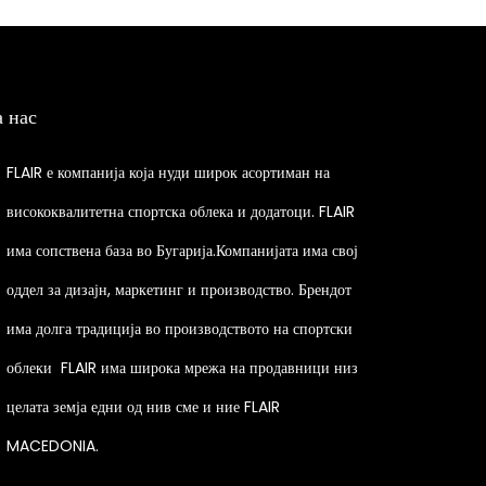
а нас
FLAIR е компанија која нуди широк асортиман на
висококвалитетна спортска облека и додатоци. FLAIR
има сопствена база во Бугарија.Компанијата има свој
оддел за дизајн, маркетинг и производство. Брендот
има долга традиција во производството на спортски
облеки
FLAIR има широка мрежа на продавници низ
целата земја едни од нив сме и ние FLAIR
MACEDONIA.