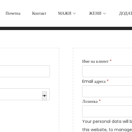
Почетна
Контакт
МАЖИ
ЖЕНИ
ДОДА
З
Име на клиент
*
а
д
З
Email адреса
*
о
а
л
д
З
Лозинка
*
ж
о
а
и
л
д
т
Your personal data will
ж
о
е
this website, to manage
и