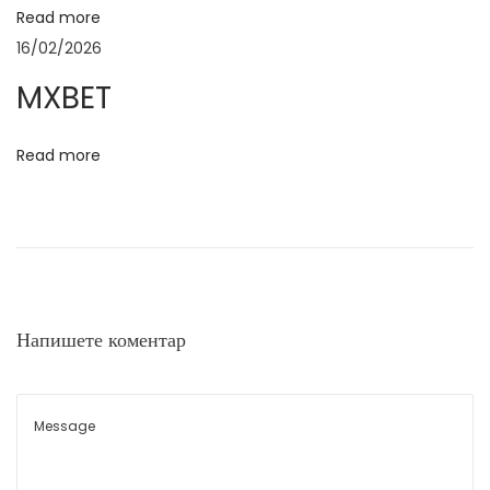
t
a
Read more
ј
p
r
16/02/2026
o
o
а
MXBET
s
C
t
a
н
Read more
:
s
i
а
n
н
o
а
Напишете коментар
п
и