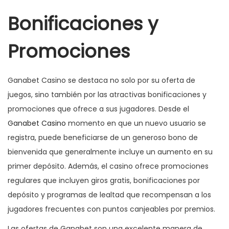
Bonificaciones y
Promociones
Ganabet Casino se destaca no solo por su oferta de
juegos, sino también por las atractivas bonificaciones y
promociones que ofrece a sus jugadores. Desde el
Ganabet Casino
momento en que un nuevo usuario se
registra, puede beneficiarse de un generoso bono de
bienvenida que generalmente incluye un aumento en su
primer depósito. Además, el casino ofrece promociones
regulares que incluyen giros gratis, bonificaciones por
depósito y programas de lealtad que recompensan a los
jugadores frecuentes con puntos canjeables por premios.
Las ofertas de Ganabet son una excelente manera de