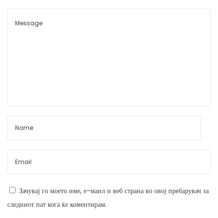
п
u
n
и
o
с
Зачувај го моето име, е-маил и веб страна во овој пребарувач за
следниот пат кога ќе коментирам.