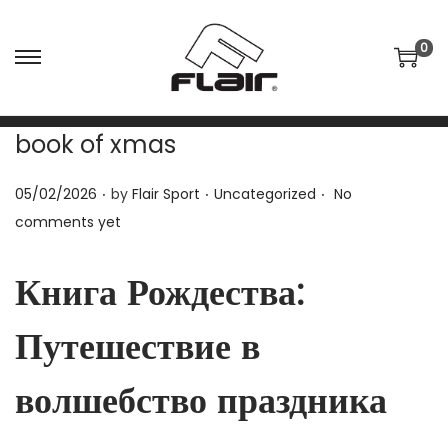
0
S
S
k
k
i
i
book of xmas
p
p
t
t
.
.
.
P
P
05/02/2026
by
Flair Sport
Uncategorized
No
o
o
o
o
comments yet
n
c
s
s
a
o
t
t
Книга Рождества:
v
n
e
e
i
t
Путешествие в
d
d
g
e
o
i
a
n
волшебство праздника
n
n
t
t
i