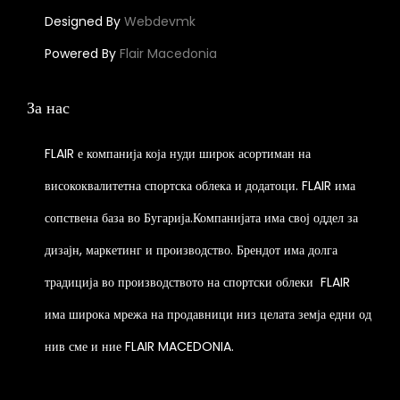
Designed By
Webdevmk
Powered By
Flair Macedonia
За нас
FLAIR е компанија која нуди широк асортиман на
висококвалитетна спортска облека и додатоци. FLAIR има
сопствена база во Бугарија.Компанијата има свој оддел за
дизајн, маркетинг и производство. Брендот има долга
традиција во производството на спортски облеки
FLAIR
има широка мрежа на продавници низ целата земја едни од
нив сме и ние FLAIR MACEDONIA.