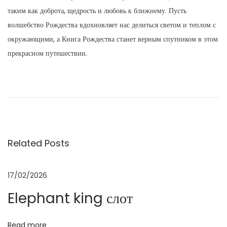
таким как доброта, щедрость и любовь к ближнему. Пусть
волшебство Рождества вдохновляет нас делиться светом и теплом с
окружающими, а Книга Рождества станет верным спутником в этом
прекрасном путешествии.
Н
P
p
r
i
а
e
n
v
c
в
i
k
Related Posts
o
e
и
u
l
s
e
17/02/2026
г
p
p
Elephant king слот
o
h
а
s
a
Read more