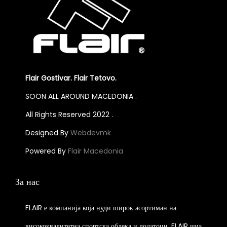
Flair Gostivar. Flair Tetovo.
SOON ALL AROUND MACEDONIA .
All Rights Reserved 2022 .
Designed By
Webdevmk
Powered By
Flair Macedonia
За нас
FLAIR е компанија која нуди широк асортиман на
висококвалитетна спортска облека и додатоци. FLAIR има