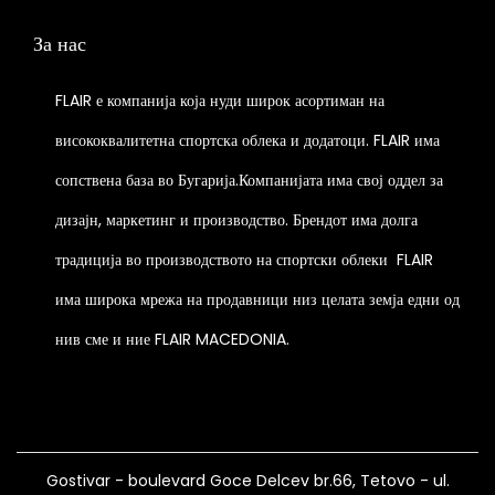
T
m
l
a
h
За нас
u
e
n
e
l
v
t
o
FLAIR е компанија која нуди широк асортиман на
t
a
s
p
висококвалитетна спортска облека и додатоци. FLAIR има
i
r
.
t
p
сопствена база во Бугарија.Компанијата има свој оддел за
i
T
i
l
a
h
o
дизајн, маркетинг и производство. Брендот има долга
e
n
e
n
традиција во производството на спортски облеки
FLAIR
v
t
o
s
има широка мрежа на продавници низ целата земја едни од
a
s
p
m
r
.
t
нив сме и ние FLAIR MACEDONIA.
a
i
T
i
y
a
h
o
b
n
e
n
e
t
o
s
c
Gostivar - boulevard Goce Delcev br.66, Tetovo - ul.
s
p
m