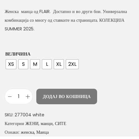
n
Женска маица од FLAIR. Достапно и во други бои. Универзална
комбинација со многу од ставките на страницата. КОЛЕКЦИЈА
SUMMER 2025.
ВЕЛИЧИНА
XS
S
M
L
XL
2XL
ДОДАЈ ВО КОШНИЦА
ж
е
SKU:
277004 white
н
Категории
ЖЕНИ
,
маици
,
СИТЕ
с
Ознаки:
женска
,
Маица
к