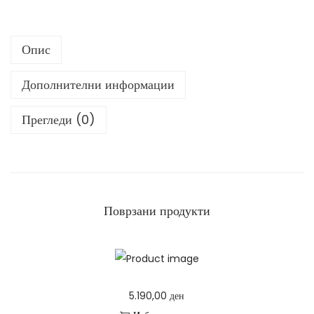
а
м
Опис
а
и
Дополнителни информации
ц
а
Прегледи (0)
к
о
л
и
ч
Поврзани продукти
и
н
а
5.190,00
ден