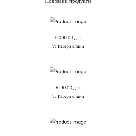
Поврзани продукти
5.090,00
ден
Избери опции
T
h
i
s
5.190,00
ден
p
Избери опции
r
T
o
h
d
i
u
s
c