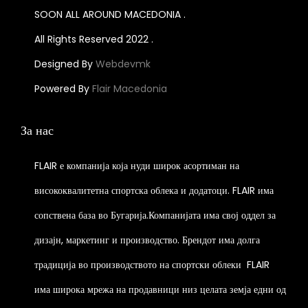
u
m
l
a
SOON ALL AROUND MACEDONIA .
c
u
e
n
All Rights Reserved 2022 .
t
l
v
t
h
t
a
Designed By
Webdevmk
s
a
i
r
.
Powered By
Flair Macedonia
s
p
i
T
m
l
a
h
За нас
u
e
n
e
l
v
t
o
FLAIR е компанија која нуди широк асортиман на
t
a
s
p
висококвалитетна спортска облека и додатоци. FLAIR има
i
r
.
t
p
сопствена база во Бугарија.Компанијата има свој оддел за
i
T
i
l
a
h
o
дизајн, маркетинг и производство. Брендот има долга
e
n
e
n
традиција во производството на спортски облеки
FLAIR
v
t
o
s
има широка мрежа на продавници низ целата земја едни од
a
s
p
m