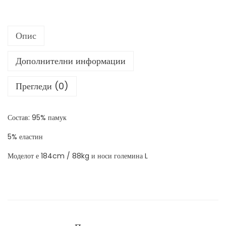
м
а
Опис
и
ц
Дополнителни информации
а
к
Прегледи (0)
о
л
Состав: 95% памук
и
ч
5% еластин
и
Моделот е 184cm / 88kg и носи големина L
н
а