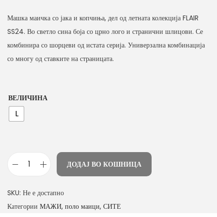
n
Машка маичка со јака и копчиња, дел од летната колекција FLAIR
SS24. Во светло сина боја со црно лого и странични шлицови. Се
комбинира со шорцеви од истата серија. Универзална комбинација
со многу од ставките на страницата.
ВЕЛИЧИНА
L
ДОДАЈ ВО КОШНИЦА
п
о
SKU:
Не е достапно
л
Категории
МАЖИ
,
поло маици
,
СИТЕ
о