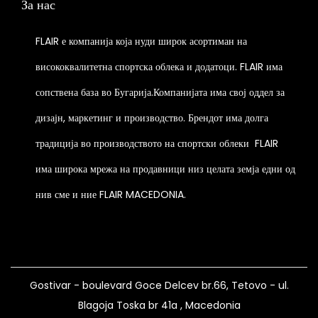
За нас
n
l
e
t
o
e
i
FLAIR е компанија која нуди широк асортиман на
n
v
o
t
висококвалитетна спортска облека и додатоци. FLAIR има
a
n
h
r
сопствена база во Бугарија.Компанијата има свој оддел за
s
e
i
m
дизајн, маркетинг и производство. Брендот има долга
p
a
a
традиција во производството на спортски облеки
FLAIR
r
n
y
o
t
има широка мрежа на продавници низ целата земја едни од
b
d
s
нив сме и ние FLAIR MACEDONIA.
e
u
.
c
c
T
h
t
h
o
p
e
s
a
Gostivar - boulevard Goce Delcev br.66, Tetovo - ul.
o
e
g
Blagoja Toska br 41a , Macedonia
p
n