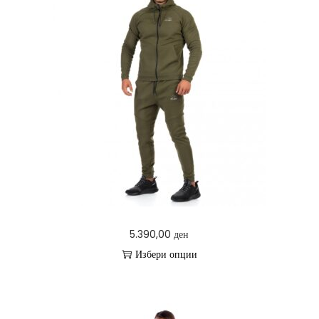
а
5.390,00
ден
Избери опции
T
h
i