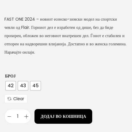
n
FAST ONE 2024 – новиот есенско-зимски модел на спортски
чевли од Flair. Горниот дел е изработен од дише, без да биде
проѕирен, обложен во неговиот внатрешен дел. Ѓонот е стабилен и
отпорен на надворешни влијанија. Достапно и во женска големина.
Нарачајте онлајн.
БРОЈ
42
43
45
Clear
ДОДАЈ ВО КОШНИЦА
М
а