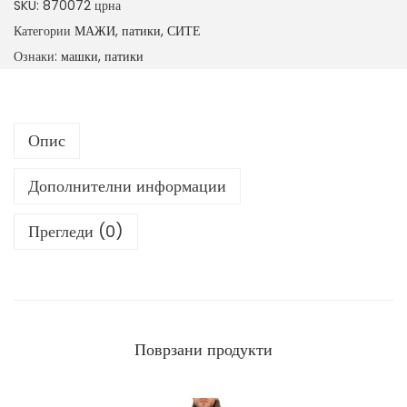
SKU:
870072 црна
ш
Категории
МАЖИ
,
патики
,
СИТЕ
к
Ознаки:
машки
,
патики
и
п
а
Опис
т
и
Дополнителни информации
к
и
Прегледи (0)
к
о
л
и
ч
Поврзани продукти
и
н