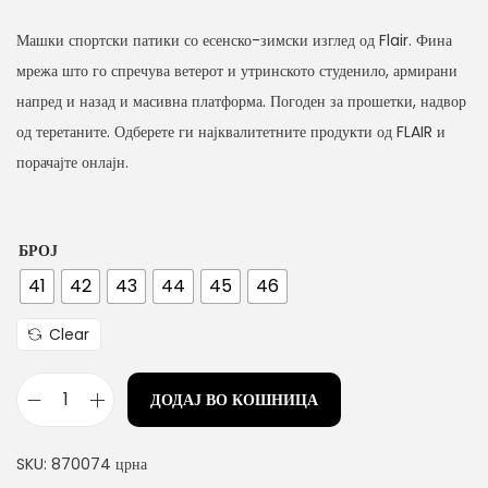
n
Машки спортски патики со есенско-зимски изглед од Flair. Фина
мрежа што го спречува ветерот и утринското студенило, армирани
напред и назад и масивна платформа. Погоден за прошетки, надвор
од теретаните. Одберете ги најквалитетните продукти од FLAIR и
порачајте онлајн.
БРОЈ
41
42
43
44
45
46
Clear
ДОДАЈ ВО КОШНИЦА
М
а
SKU:
870074 црна
ш