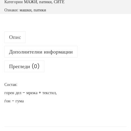
Категории
МАЖИ
,
патики
,
СИТЕ
к
Ознаки:
машки
,
патики
и
п
а
Опис
т
и
Дополнителни информации
к
и
Прегледи (0)
к
о
Состав:
л
горен дел – мрежа + текстил,
и
ѓон – гума
ч
и
н
а