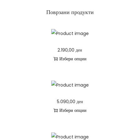
Поврзани продукти
2.190,00
ден
Избери опции
T
h
i
s
5.090,00
ден
p
Избери опции
r
T
o
h
d
i
u