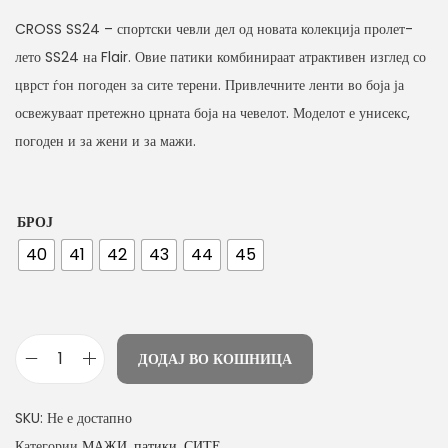
CROSS SS24 – спортски чевли дел од новата колекција пролет-
лето SS24 на Flair. Овие патики комбинираат атрактивен изглед со
цврст ѓон погоден за сите терени. Привлечните ленти во боја ја
освежуваат претежно црната боја на чевелот. Моделот е унисекс,
погоден и за жени и за мажи.
БРОЈ
40
41
42
43
44
45
ДОДАЈ ВО КОШНИЦА
м
а
SKU:
Не е достапно
ш
Категории
МАЖИ
,
патики
,
СИТЕ