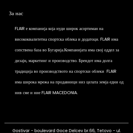
a
o
e
p
g
p
За нас
n
l
e
t
o
e
i
FLAIR е компанија која нуди широк асортиман на
n
v
o
t
висококвалитетна спортска облека и додатоци. FLAIR има
a
n
h
r
сопствена база во Бугарија.Компанијата има свој оддел за
s
e
i
m
дизајн, маркетинг и производство. Брендот има долга
p
a
a
традиција во производството на спортски облеки
FLAIR
r
n
y
o
t
има широка мрежа на продавници низ целата земја едни од
b
d
s
нив сме и ние FLAIR MACEDONIA.
e
u
.
c
c
T
h
t
h
o
p
e
s
a
Gostivar - boulevard Goce Delcev br.66, Tetovo - ul.
o