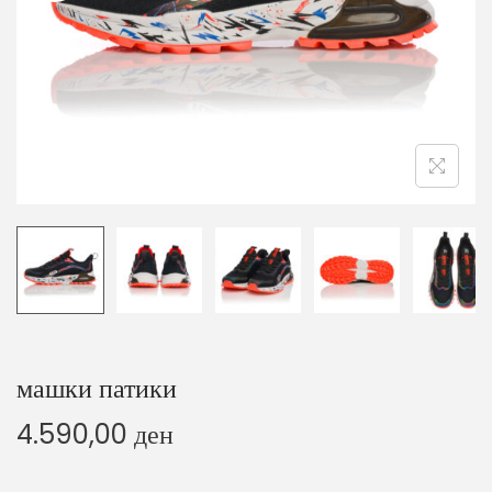
o
n
машки патики
4.590,00
ден