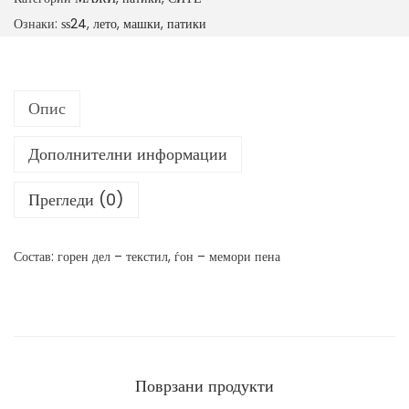
к
Ознаки:
ѕѕ24
,
лето
,
машки
,
патики
и
п
а
Опис
т
и
Дополнителни информации
к
и
Прегледи (0)
к
о
Состав: горен дел – текстил, ѓон – мемори пена
л
и
ч
и
н
Поврзани продукти
а