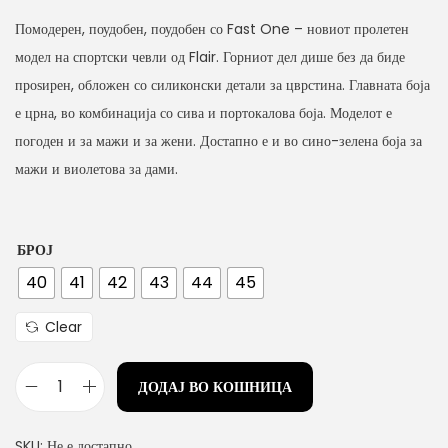
Помодерен, поудобен, поудобен со Fast One – новиот пролетен
модел на спортски чевли од Flair. Горниот дел дише без да биде
проѕирен, обложен со силиконски детали за цврстина. Главната боја
е црна, во комбинација со сива и портокалова боја. Моделот е
погоден и за мажи и за жени. Достапно е и во сино-зелена боја за
мажи и виолетова за дами.
БРОЈ
40
41
42
43
44
45
Clear
ДОДАЈ ВО КОШНИЦА
м
а
SKU:
Не е достапно