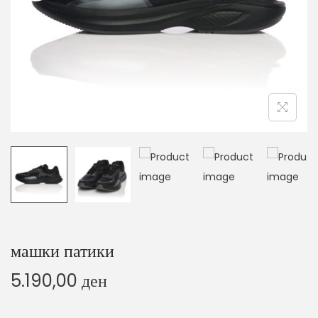
o
n
машки патики
5.190,00
ден