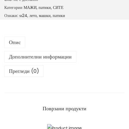
ш
Категории
МАЖИ
,
патики
,
СИТЕ
к
Ознаки:
ѕѕ24
,
лето
,
машки
,
патики
и
п
а
Опис
т
и
Дополнителни информации
к
и
Прегледи (0)
к
о
л
и
ч
Поврзани продукти
и
н