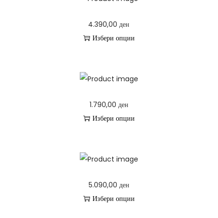
а
4.390,00
ден
Избери опции
T
h
i
s
1.790,00
ден
p
Избери опции
r
T
o
h
d
i
u
s
c
5.090,00
ден
p
t
Избери опции
r
h
T
o
a