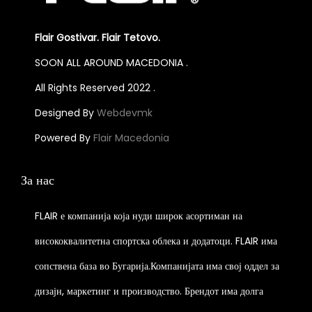
h
t
a
s
a
i
r
.
Flair Gostivar. Flair Tetovo.
s
p
i
T
SOON ALL AROUND MACEDONIA .
m
l
a
h
u
All Rights Reserved 2022 .
e
n
e
l
v
t
o
Designed By
Webdevmk
t
a
s
p
Powered By
Flair Macedonia
i
r
.
t
p
i
T
i
За нас
l
a
h
o
e
n
e
n
FLAIR е компанија која нуди широк асортиман на
v
t
o
s
висококвалитетна спортска облека и додатоци. FLAIR има
a
s
p
m
r
.
t
сопствена база во Бугарија.Компанијата има свој оддел за
a
i
T
i
y
дизајн, маркетинг и производство. Брендот има долга
a
h
o
b