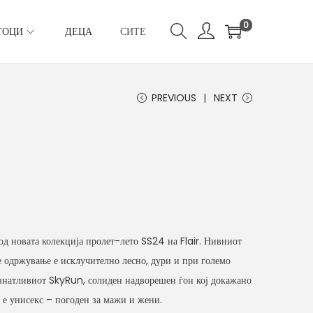
0
ТОЦИ
ДЕЦА
СИТЕ
PREVIOUS
NEXT
 од новата колекција пролет-лето SS24 на Flair. Нивниот
е одржување е исклучително лесно, дури и при големо
ознатливиот SkyRun, солиден надворешен ѓон кој докажано
т е унисекс – погоден за мажи и жени.