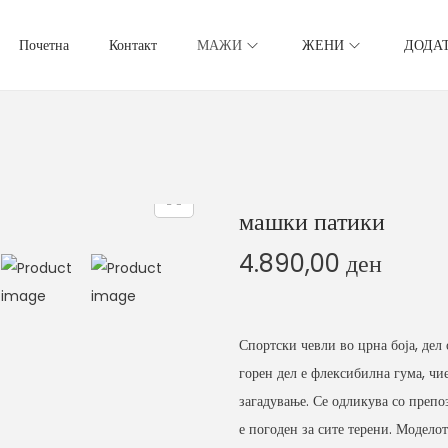
Почетна
Контакт
МАЖИ
ЖЕНИ
ДОДА
машки патики
4.890,00
ден
Спортски чевли во црна боја, дел
горен дел е флексибилна гума, чи
загадување. Се одликува со преп
е погоден за сите терени. Модело