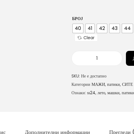
БРОЈ
40
41
42
43
44
Clear
м
а
SKU:
Не е достапно
ш
Категории
МАЖИ
,
патики
,
СИТЕ
к
Ознаки:
ѕѕ24
,
лето
,
машки
,
патик
и
п
а
т
и
ис
Дополнителни информации
Прегледи 