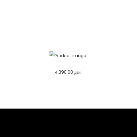
4.390,00
ден
Избери опции
T
h
i
s
p
r