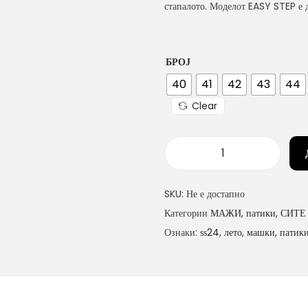
стапалото. Моделот EASY STEP е д
БРОЈ
40
41
42
43
44
Clear
м
а
SKU:
Не е достапно
ш
Категории
МАЖИ
,
патики
,
СИТЕ
к
Ознаки:
ѕѕ24
,
лето
,
машки
,
патик
и
п
а
т