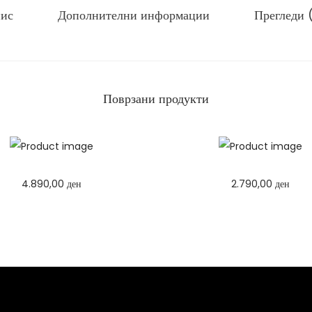
и
ис
Дополнителни информации
Прегледи 
к
и
к
о
Поврзани продукти
л
и
ч
и
н
4.890,00
ден
2.790,00
ден
а
Избери опции
Избери опции
T
T
h
h
i
i
s
s
p
p