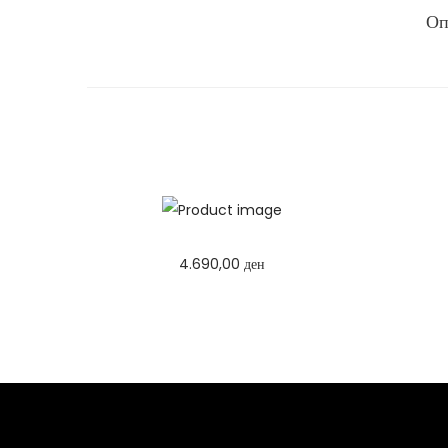
Оп
4.690,00
ден
Избери опции
T
h
i
s
p