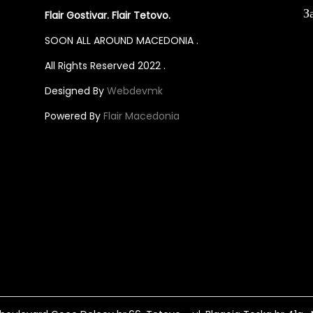
З
Flair Gostivar. Flair Tetovo.
r
r
o
o
SOON ALL AROUND MACEDONIA .
d
d
All Rights Reserved 2022 .
u
u
Designed By
Webdevmk
c
c
Powered By
Flair Macedonia
t
t
h
h
a
a
s
s
m
m
u
u
l
l
t
t
i
i
p
p