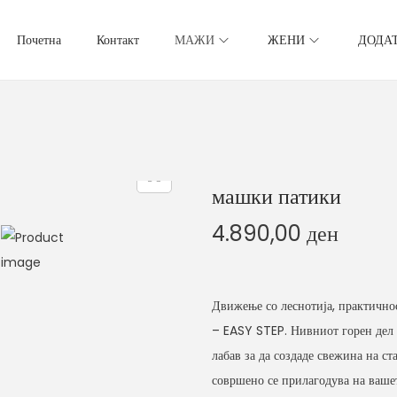
Почетна
Контакт
МАЖИ
ЖЕНИ
ДОДА
машки патики
4.890,00
ден
Движење со леснотија, практичнос
– EASY STEP. Нивниот горен дел е
лабав за да создаде свежина на с
совршено се прилагодува на ваше