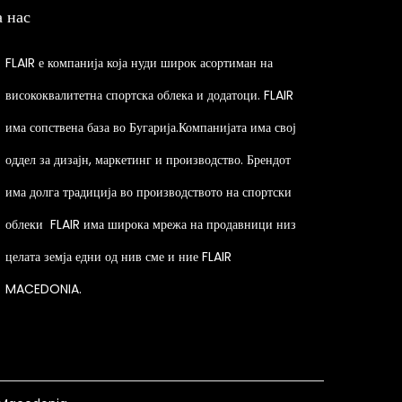
а нас
r
o
FLAIR е компанија која нуди широк асортиман на
d
висококвалитетна спортска облека и додатоци. FLAIR
u
има сопствена база во Бугарија.Компанијата има свој
c
t
оддел за дизајн, маркетинг и производство. Брендот
h
има долга традиција во производството на спортски
a
облеки
FLAIR има широка мрежа на продавници низ
s
целата земја едни од нив сме и ние FLAIR
m
MACEDONIA.
u
l
t
i
p