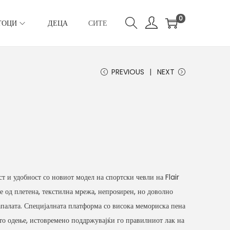
0
ТОЦИ
ДЕЦА
СИТЕ
PREVIOUS
NEXT
т и удобност со новиот модел на спортски чевли на Flair
 од плетена, текстилна мрежа, непроѕирен, но доволно
тапалата. Специјалната платформа со висока мемориска пена
то одење, истовремено поддржувајќи го правилниот лак на