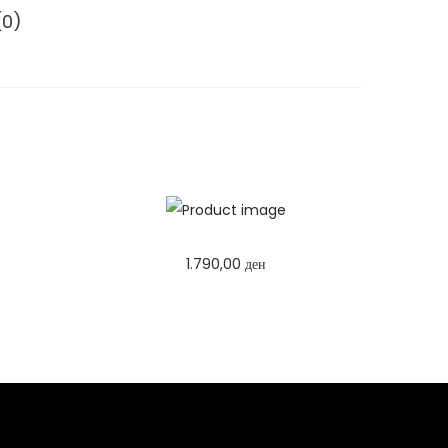
(0)
1.790,00
ден
Избери опции
T
h
i
s
p