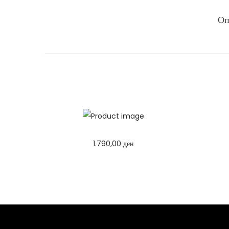
Оп
1.790,00
ден
Избери опции
T
h
i
s