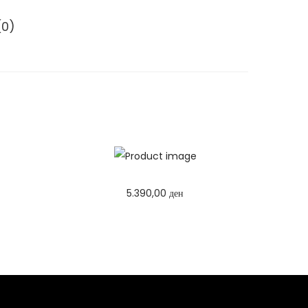
(0)
5.390,00
ден
Избери опции
T
h
i
s