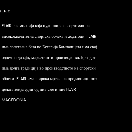
p
а нас
r
o
FLAIR е компанија која нуди широк асортиман на
d
висококвалитетна спортска облека и додатоци. FLAIR
u
има сопствена база во Бугарија.Компанијата има свој
c
t
оддел за дизајн, маркетинг и производство. Брендот
h
има долга традиција во производството на спортски
a
облеки
FLAIR има широка мрежа на продавници низ
s
целата земја едни од нив сме и ние FLAIR
m
MACEDONIA.
u
l
t
i