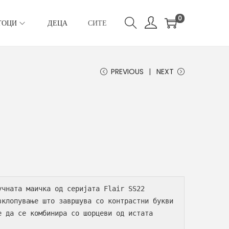
0
ТОЦИ
ДЕЦА
СИТЕ
PREVIOUS
NEXT
чната маичка од серијата Flair SS22 
вклопување што завршува со контрастни букви 
е да се комбинира со шорцеви од истата 