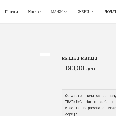
Почетна
Контакт
МАЖИ
ЖЕНИ
ДОДА
машка маица
1.190,00
ден
Оставете впечаток со паму
TRAINING. Чисто, лабаво 
и ленти на рамената. Мож
серија.