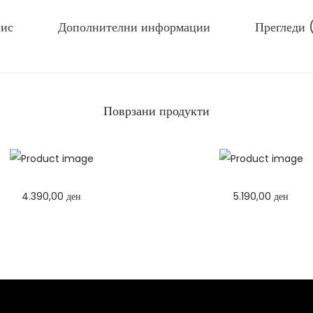
и
ц
ис
Дополнителни информации
Прегледи 
а
к
о
л
Поврзани продукти
и
ч
и
н
а
4.390,00
ден
5.190,00
ден
Избери опции
Избери опции
T
T
h
h
i
i
s
s