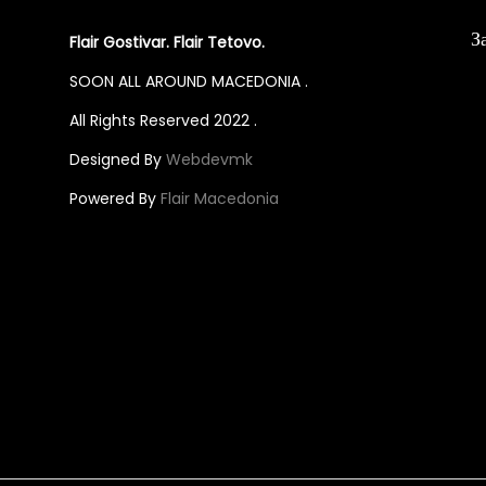
p
p
З
Flair Gostivar. Flair Tetovo.
r
r
o
o
SOON ALL AROUND MACEDONIA .
d
d
All Rights Reserved 2022 .
u
u
Designed By
Webdevmk
c
c
Powered By
Flair Macedonia
t
t
h
h
a
a
s
s
m
m
u
u
l
l
t
t
i
i