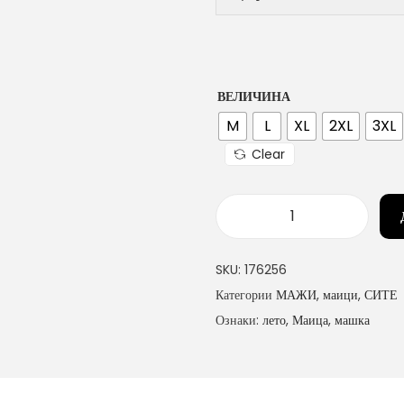
ВЕЛИЧИНА
M
L
XL
2XL
3XL
Clear
м
а
SKU:
176256
ш
Категории
МАЖИ
,
маици
,
СИТЕ
к
Ознаки:
лето
,
Маица
,
машка
а
м
а