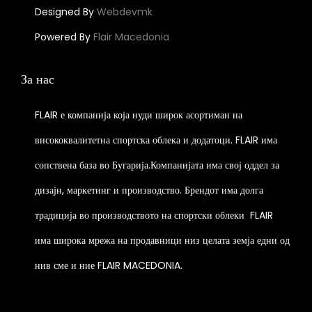
h
t
a
Designed By
Webdevmk
s
a
i
r
.
Powered By
Flair Macedonia
s
p
i
T
m
l
a
h
За нас
u
e
n
e
l
v
t
o
FLAIR е компанија која нуди широк асортиман на
t
a
s
p
висококвалитетна спортска облека и додатоци. FLAIR има
i
r
.
t
p
сопствена база во Бугарија.Компанијата има свој оддел за
i
T
i
l
a
h
o
дизајн, маркетинг и производство. Брендот има долга
e
n
e
n
традиција во производството на спортски облеки
FLAIR
v
t
o
s
има широка мрежа на продавници низ целата земја едни од
a
s
p
m
r
.
t
нив сме и ние FLAIR MACEDONIA.
a
i
T
i
y
a
h
o
b