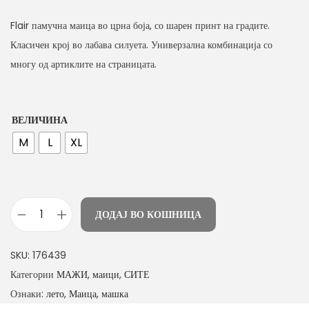
n
Flair памучна маица во црна боја, со шарен принт на градите.
Класичен крој во лабава силуета. Универзална комбинација со
многу од артиклите на страницата.
ВЕЛИЧИНА
M
L
XL
ДОДАЈ ВО КОШНИЦА
м
а
SKU:
176439
ш
Категории
МАЖИ
,
маици
,
СИТЕ
к
Ознаки:
лето
,
Маица
,
машка
а