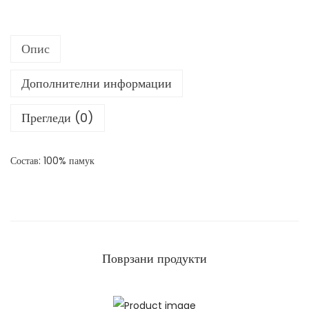
м
а
Опис
и
ц
Дополнителни информации
а
к
Прегледи (0)
о
л
Состав: 100% памук
и
ч
и
н
а
Поврзани продукти