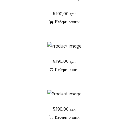
5.190,00
ден
Избери опции
T
h
i
s
5.190,00
ден
p
Избери опции
r
T
o
h
d
i
u
s
c
5.190,00
ден
p
t
Избери опции
r
h
T
o
a