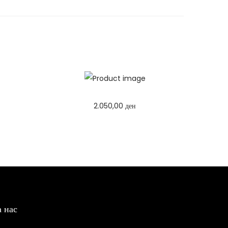
2.050,00
ден
Додај во кошница
а нас