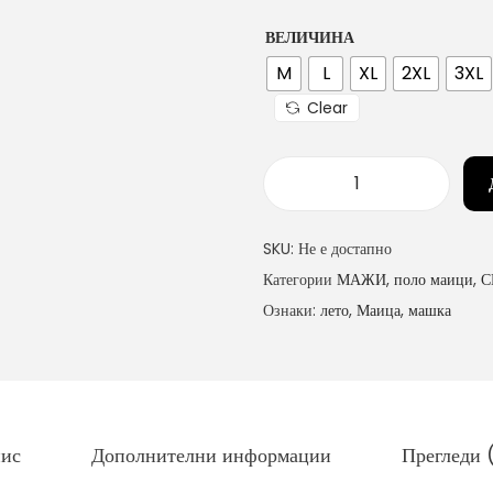
ВЕЛИЧИНА
M
L
XL
2XL
3XL
Clear
п
о
SKU:
Не е достапно
л
Категории
МАЖИ
,
поло маици
,
С
о
Ознаки:
лето
,
Маица
,
машка
м
а
и
ц
а
ис
Дополнителни информации
Прегледи 
к