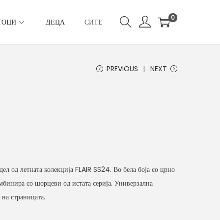
0
ТОЦИ
ДЕЦА
СИТЕ
PREVIOUS
NEXT
дел од летната колекција FLAIR SS24. Во бела боја со црно
мбинира со шорцеви од истата серија. Универзална
 на страницата.