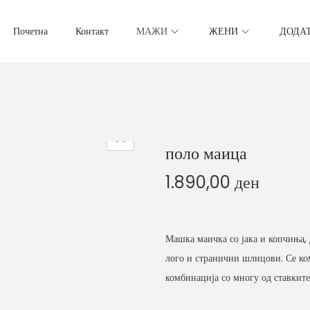
Почетна
Контакт
МАЖИ
ЖЕНИ
ДОДА
поло маица
1.890,00
ден
Машка маичка со јака и копчиња, 
лого и странични шлицови. Се ко
комбинација со многу од ставките