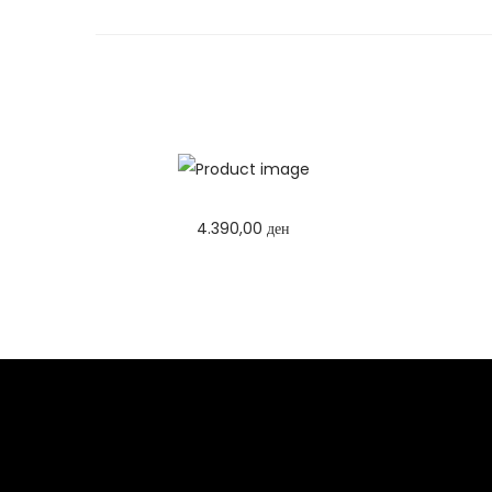
4.390,00
ден
Избери опции
T
h
i
s
p
r
o