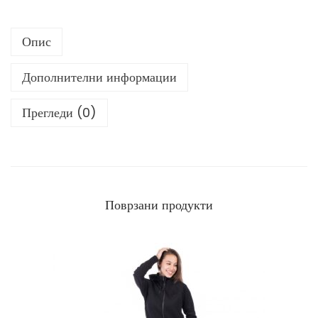
м
а
Опис
и
ц
Дополнителни информации
а
к
Прегледи (0)
о
л
и
ч
и
Поврзани продукти
н
а