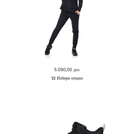
5.090,00
ден
Избери опции
T
h
i
s
p
r