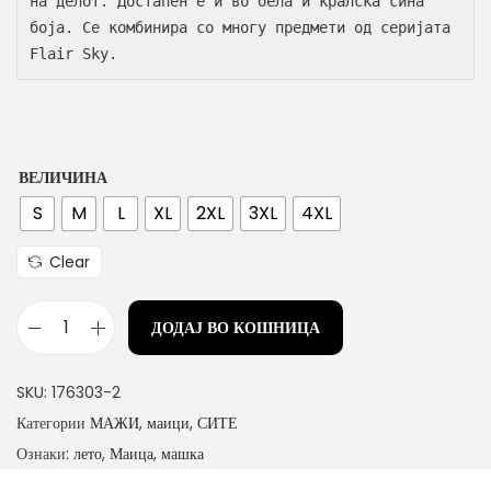
на делот. Достапен е и во бела и кралска сина 
боја. Се комбинира со многу предмети од серијата 
Flair Sky.
ВЕЛИЧИНА
S
M
L
XL
2XL
3XL
4XL
Clear
ДОДАЈ ВО КОШНИЦА
м
а
SKU:
176303-2
ш
Категории
МАЖИ
,
маици
,
СИТЕ
к
Ознаки:
лето
,
Маица
,
машка
а