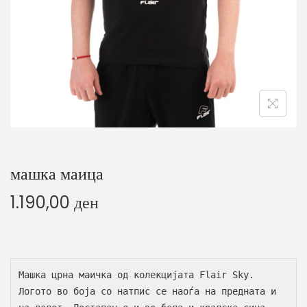
o
n
машка маица
1.190,00
ден
Машка црна маичка од колекцијата Flair Sky. 
Логото во боја со натпис се наоѓа на предната и 