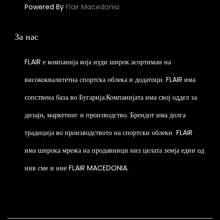
a
д
Powered By
Flair Macedonia
s
е
m
н
За нас
u
.
l
FLAIR е компанија која нуди широк асортиман на
t
висококвалитетна спортска облека и додатоци. FLAIR има
i
p
сопствена база во Бугарија.Компанијата има свој оддел за
l
дизајн, маркетинг и производство. Брендот има долга
e
традиција во производството на спортски облеки
FLAIR
v
има широка мрежа на продавници низ целата земја едни од
a
r
нив сме и ние FLAIR MACEDONIA.
i
a
n