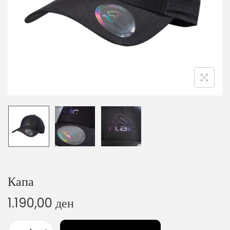
o
n
Капа
1.190,00
ден