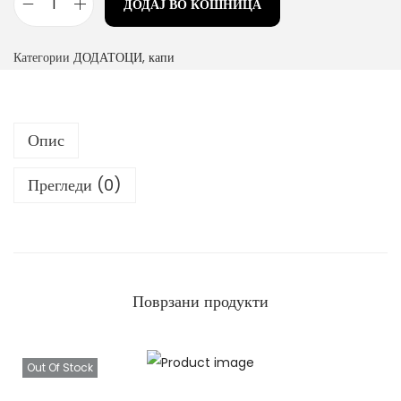
ДОДАЈ ВО КОШНИЦА
К
а
Категории
ДОДАТОЦИ
,
капи
п
а
к
Опис
о
л
Прегледи (0)
и
ч
и
н
а
Поврзани продукти
Out Of Stock