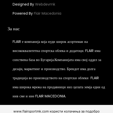
h
l
t
Designed By
Webdevmk
h
o
t
p
e
Powered By
Flair Macedonia
s
i
a
o
e
p
g
p
За нас
n
l
e
t
o
e
i
FLAIR е компанија која нуди широк асортиман на
n
v
o
t
висококвалитетна спортска облека и додатоци. FLAIR има
a
n
h
r
сопствена база во Бугарија.Компанијата има свој оддел за
s
e
i
m
дизајн, маркетинг и производство. Брендот има долга
p
a
a
традиција во производството на спортски облеки
FLAIR
r
n
y
o
t
има широка мрежа на продавници низ целата земја едни од
b
d
s
нив сме и ние FLAIR MACEDONIA.
e
u
.
c
c
T
h
www.flairsportmk.com користи колачиња за подобро