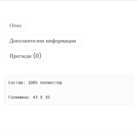
и
ч
Опис
а
н
Дополнителни информации
т
и
Прегледи (0)
к
о
л
Состав: 100% полиестер

и
ч
Големина: 43 X 35
и
н
а