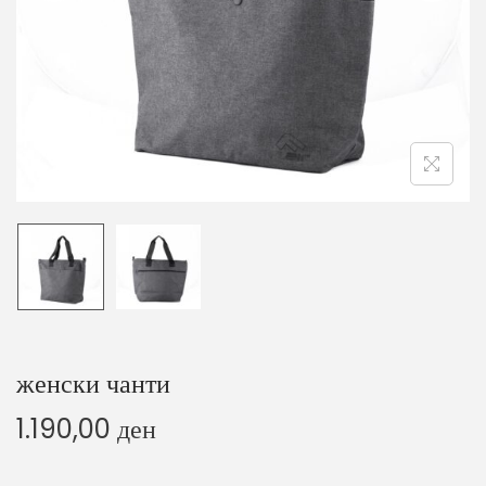
o
n
женски чанти
1.190,00
ден