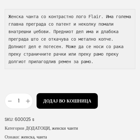
Женска чанта со контрастно лого Flair. Има голема 
главна преграда со патент и неколку помали 
внатрешни џебови. Предниот дел има и длабока 
преграда што се откачува со метално копче. 
Долниот дел е потесен. Може да се носи со рака 
преку страничните рачки или преку рамо преку 
долгиот прилагодлив ремен за рамо.
ДОДАЈ ВО КОШНИЦА
ж
е
SKU:
600025 s
н
Категории
ДОДАТОЦИ
,
женски чанти
с
Ознаки:
женска
,
чанта
к