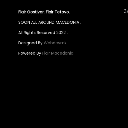
p
p
З
Flair Gostivar. Flair Tetovo.
r
r
o
o
SOON ALL AROUND MACEDONIA .
d
d
All Rights Reserved 2022 .
u
u
Designed By
Webdevmk
c
c
Powered By
Flair Macedonia
t
t
h
h
a
a
s
s
m
m
u
u
l
l
t
t
i
i