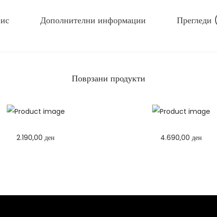
а
т
ис
Дополнителни информации
Прегледи 
и
к
и
к
Поврзани продукти
о
л
и
ч
и
2.190,00
ден
4.690,00
ден
н
Избери опции
Избери опции
а
T
T
h
h
i
i
s
s