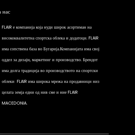
p
а нас
r
o
FLAIR е компанија која нуди широк асортиман на
d
висококвалитетна спортска облека и додатоци. FLAIR
u
има сопствена база во Бугарија.Компанијата има свој
c
t
оддел за дизајн, маркетинг и производство. Брендот
h
има долга традиција во производството на спортски
a
облеки
FLAIR има широка мрежа на продавници низ
s
целата земја едни од нив сме и ние FLAIR
m
MACEDONIA.
u
l
t
i