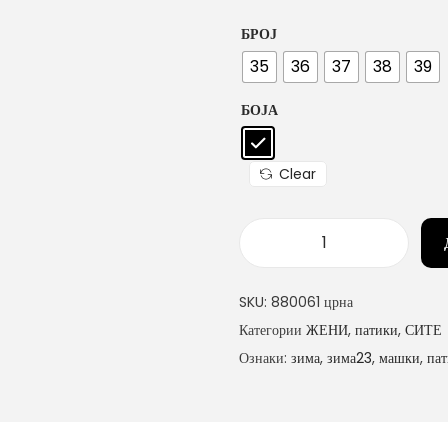
БРОЈ
35
36
37
38
39
БОЈА
Clear
ж
е
SKU:
880061 црна
н
Категории
ЖЕНИ
,
патики
,
СИТЕ
с
Ознаки:
зима
,
зима23
,
машки
,
па
к
и
п