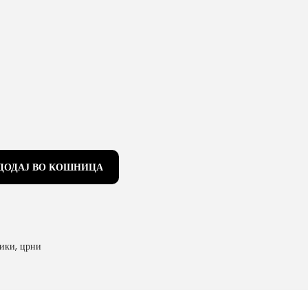
ДОДАЈ ВО КОШНИЦА
тики
,
црни