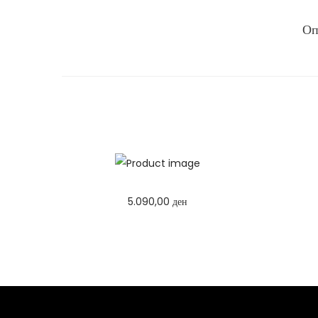
Оп
5.090,00
ден
Избери опции
T
h
i
s