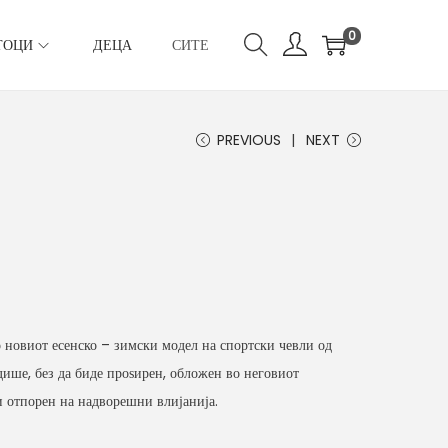
0
ТОЦИ
ДЕЦА
СИТЕ
PREVIOUS
NEXT
со новиот есенско – зимски модел на спортски чевли од
 дише, без да биде проѕирен, обложен во неговиот
и отпорен на надворешни влијанија.