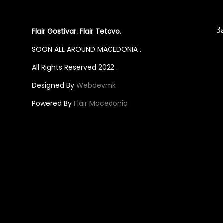
s
s
p
p
З
Flair Gostivar. Flair Tetovo.
r
r
o
o
SOON ALL AROUND MACEDONIA .
d
d
All Rights Reserved 2022 .
u
u
Designed By
Webdevmk
c
c
Powered By
Flair Macedonia
t
t
h
h
a
a
s
s
m
m
u
u
l
l
t
t