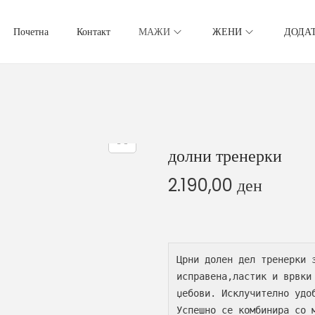
Почетна
Контакт
МАЖИ
ЖЕНИ
ДОДА
долни тренерки
2.190,00
ден
Црни долен дел тренерки 
исправена,ластик и врвки
џебови. Исклучително удоб