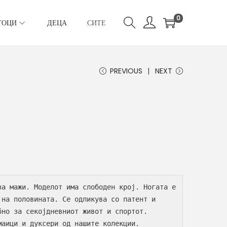
0
ТОЦИ
ДЕЦА
СИТЕ
PREVIOUS
NEXT
за мажи. Моделот има слободен крој. Ногата е 
 на половината. Се одликува со патент и 
но за секојдневниот живот и спортот. 
Успешно се комбинира со маици и дуксери од нашите колекции. 