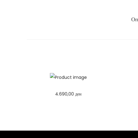
Оп
4.690,00
ден
Избери опции
T
h
i