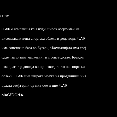
s
p
а нас
r
o
FLAIR е компанија која нуди широк асортиман на
d
висококвалитетна спортска облека и додатоци. FLAIR
u
има сопствена база во Бугарија.Компанијата има свој
c
t
оддел за дизајн, маркетинг и производство. Брендот
h
има долга традиција во производството на спортски
a
облеки
FLAIR има широка мрежа на продавници низ
s
целата земја едни од нив сме и ние FLAIR
m
MACEDONIA.
u
l
t