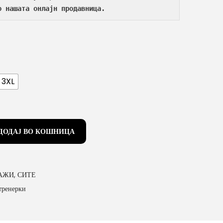
о нашата онлајн продавница.
3XL
ДОДАЈ ВО КОШНИЦА
АЖИ
,
СИТЕ
тренерки