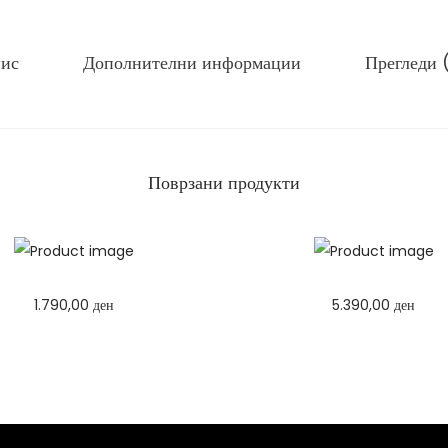
е
н
ис
Дополнителни информации
Прегледи 
е
р
к
и
Поврзани продукти
к
о
л
и
ч
1.790,00
ден
5.390,00
ден
и
Избери опции
Избери опции
н
T
T
а
h
h
i
i