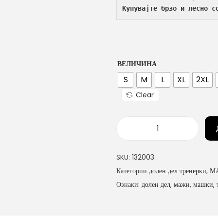
Купувајте брзо и лесно с
ВЕЛИЧИНА
S
M
L
XL
2XL
Clear
д
о
SKU:
132003
л
Категории
долен дел тренерки
,
М
н
Ознаки:
долен дел
,
мажи
,
машки
,
и
т
р