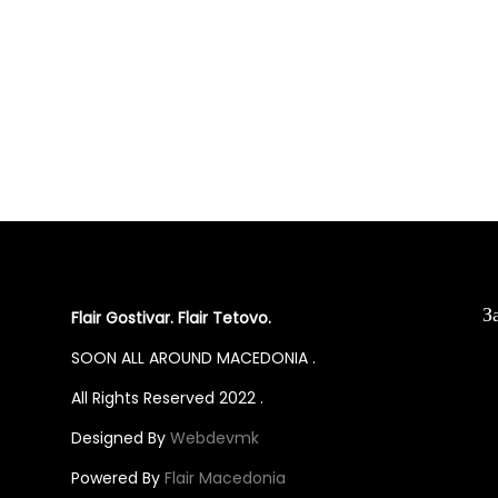
p
p
t
t
i
i
o
o
n
n
s
s
m
m
a
a
y
y
З
b
b
Flair Gostivar. Flair Tetovo.
e
e
SOON ALL AROUND MACEDONIA .
c
c
All Rights Reserved 2022 .
h
h
Designed By
Webdevmk
o
o
Powered By
Flair Macedonia
s
s