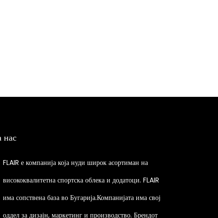
p
t
i
o
n
s
m
a
y
а нас
b
e
FLAIR е компанија која нуди широк асортиман на
c
висококвалитетна спортска облека и додатоци. FLAIR
h
o
има сопствена база во Бугарија.Компанијата има свој
s
оддел за дизајн, маркетинг и производство. Брендот