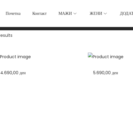
Почетна
Контакт
МАЖИ
ЖЕНИ
ДОДА
results
4.690,00
ден
5.690,00
ден
Избери опции
Избери опции
T
T
h
h
i
i
s
s
p
p