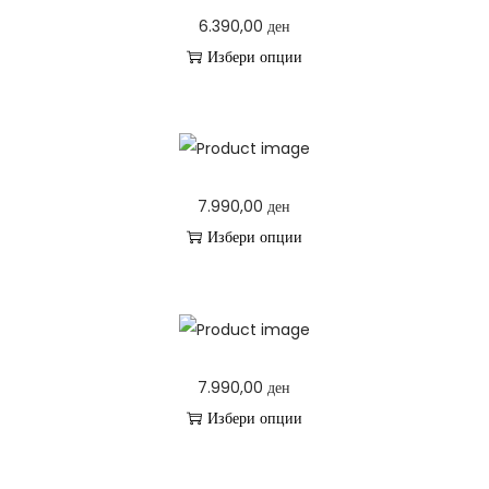
6.390,00
ден
p
n
Избери опции
r
T
o
h
d
i
u
s
c
7.990,00
ден
p
t
Избери опции
r
h
T
o
a
h
d
s
i
u
m
s
c
u
7.990,00
ден
p
t
l
Избери опции
r
h
t
T
o
a
i
h
d
s
p