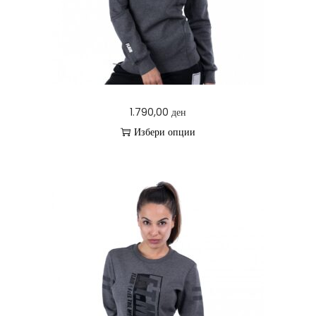
o
n
1.790,00
ден
Избери опции
T
h
i
s
p
r
o
d
u