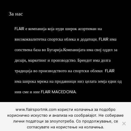
p
i
m
m
l
a
За нас
a
u
e
n
y
l
v
t
FLAIR е компанија која нуди широк асортиман на
b
t
a
s
e
висококвалитетна спортска облека и додатоци. FLAIR има
i
r
.
c
p
сопствена база во Бугарија.Компанијата има свој оддел за
i
T
h
l
a
h
дизајн, маркетинг и производство. Брендот има долга
o
e
n
e
s
традиција во производството на спортски облеки
FLAIR
v
t
o
e
има широка мрежа на продавници низ целата земја едни од
a
s
p
n
r
.
t
нив сме и ние FLAIR MACEDONIA.
o
i
T
i
n
a
h
o
www.flairsportmk.com користи колачиња за подобро
t
n
e
корисничко искуство и анализа на сообраќајот. Не собираме
n
h
лични податоци за злоупотреба. Со продолжување, се
t
o
s
согласувате на користење на колачиња.
e
Gostivar - boulevard Goce Delcev br.66, Tetovo - ul.
s