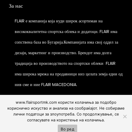
m
l
a
h
o
b
За нас
e
e
c
u
e
n
e
n
e
n
p
t
l
v
t
o
s
FLAIR е компанија која нуди широк асортиман на
c
o
r
p
t
a
s
p
m
h
n
o
висококвалитетна спортска облека и додатоци. FLAIR има
a
i
r
.
t
a
o
t
d
g
p
сопствена база во Бугарија.Компанијата има свој оддел за
i
T
i
y
s
h
u
e
l
a
h
o
дизајн, маркетинг и производство. Брендот има долга
b
e
e
c
e
n
e
n
e
n
p
традиција во производството на спортски облеки
FLAIR
t
v
t
o
s
c
o
r
p
има широка мрежа на продавници низ целата земја едни од
a
s
p
m
h
n
o
a
r
.
t
нив сме и ние FLAIR MACEDONIA.
a
o
t
d
g
i
T
i
y
s
h
u
e
a
h
o
b
e
www.flairsportmk.com користи колачиња за подобро
e
c
n
e
корисничко искуство и анализа на сообраќајот. Не собираме
n
e
n
p
t
лични податоци за злоупотреба. Со продолжување, се
t
o
s
c
o
r
согласувате на користење на колачиња.
p
Gostivar - boulevard Goce Delcev br.66, Tetovo - ul.
s
p
m
0
h
n
o
a
Во ред
Blagoja Toska br 41a , Macedonia